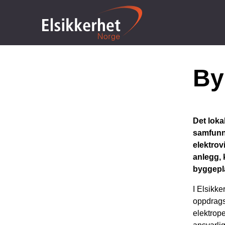
By
Det lokal
samfunn
elektrov
anlegg, 
byggepla
I Elsikke
oppdrags
elektrop