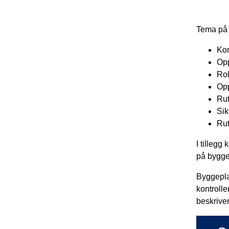
Tema på 
Kom
Opp
Rol
Opp
Rut
Sik
Rut
I tillegg
på bygge
Byggeplas
kontrolle
beskriver