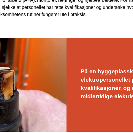
 for arbeid (AFA), montører, lærlinger og hjelpearbeidere. Form
å sjekke at personellet har rette kvalifikasjoner og undersøke h
rksomhetens rutiner fungerer ute i praksis.
På en byggeplassko
elektropersonellet 
kvalifikasjoner, og 
midlertidige elekt