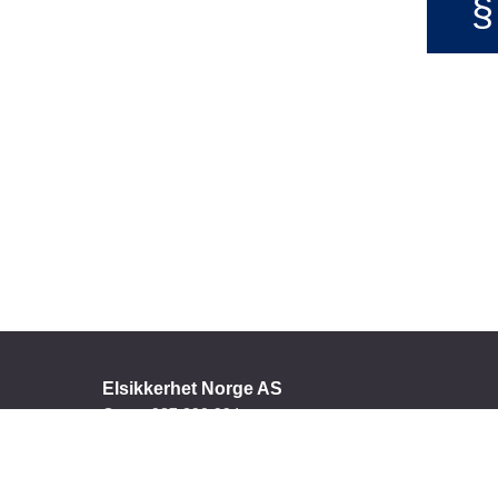
§
Elsikkerhet Norge AS
Orgnr. 987 290 994
Personvern
|
Åpenhetsloven