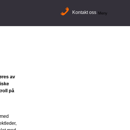
Kontakt oss
Meny
øres av
riske
roll på
e med
ktleder,