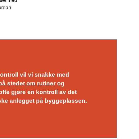
ålet med
vordan
ntroll vil vi snakke med
på stedet om rutiner og
ofte gjøre en kontroll av det
riske anlegget på byggeplassen.