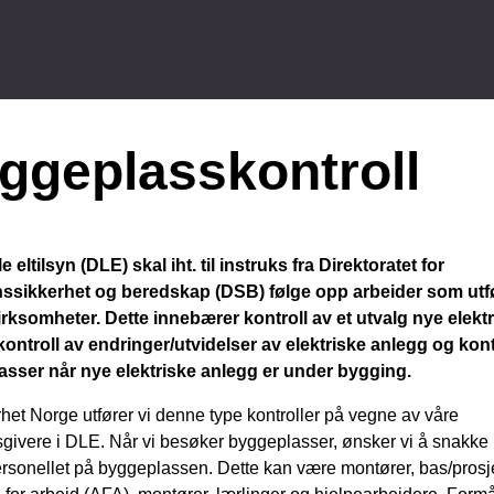
ggeplass­kontroll
e eltilsyn (DLE) skal iht. til instruks fra Direktoratet for
ssikkerhet og beredskap (DSB) følge opp arbeider som utf
irksomheter. Dette innebærer kontroll av et utvalg nye elekt
kontroll av endringer/utvidelser av elektriske anlegg og kont
sser når nye elektriske anlegg er under bygging.
rhet Norge utfører vi denne type kontroller på vegne av våre
givere i DLE. Når vi besøker byggeplasser, ønsker vi å snakk
ersonellet på byggeplassen. Dette kan være montører, bas/prosje