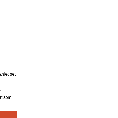
 anlegget
v
ort som