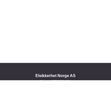
Elsikkerhet Norge AS
Orgnr. 987 290 994
Personvern
|
Åpenhetsloven